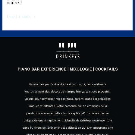
écrire !
Lire la suite »
PIANO BAR EXPERIENCE | MIXOLOGIE | COCKTAILS
Passionnés par l'authenticité et la qualité, nous utilisons
exclusivement des alcools de marque française et des produits
locaux pour composer nos cocktails, garantissant des créations
uniques et raffinées. Notre parcours nous a emmenés de la
prestation événementielle à la conception d'un concept de bar
unique, devenant rapidement l'identité de Drinkeys.Notre aventure
dans l'univers de l'événementiel a débuté en 2013, en apportant une
touche de magie dans l'art de la mixologie. Drinkeys est né de