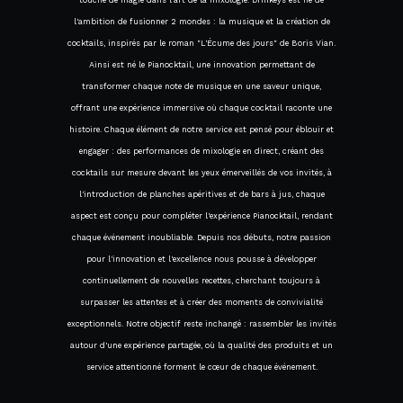
l'ambition de fusionner 2 mondes : la musique et la création de
cocktails, inspirés par le roman "L'Écume des jours" de Boris Vian.
Ainsi est né le Pianocktail, une innovation permettant de
transformer chaque note de musique en une saveur unique,
offrant une expérience immersive où chaque cocktail raconte une
histoire. Chaque élément de notre service est pensé pour éblouir et
engager : des performances de mixologie en direct, créant des
cocktails sur mesure devant les yeux émerveillés de vos invités, à
l'introduction de planches apéritives et de bars à jus, chaque
aspect est conçu pour compléter l'expérience Pianocktail, rendant
chaque événement inoubliable. Depuis nos débuts, notre passion
pour l'innovation et l'excellence nous pousse à développer
continuellement de nouvelles recettes, cherchant toujours à
surpasser les attentes et à créer des moments de convivialité
exceptionnels. Notre objectif reste inchangé : rassembler les invités
autour d'une expérience partagée, où la qualité des produits et un
service attentionné forment le cœur de chaque événement.