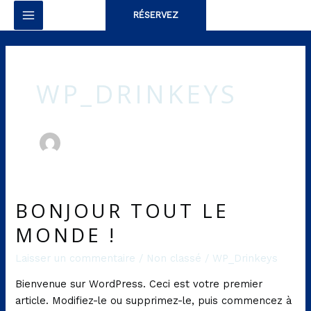
Aller
MAIN
RÉSERVEZ
au
MENU
contenu
WP_DRINKEYS
BONJOUR TOUT LE
Bonjour
tout
MONDE !
le
monde !
Laisser un commentaire
/
Non classé
/
WP_Drinkeys
Bienvenue sur WordPress. Ceci est votre premier
article. Modifiez-le ou supprimez-le, puis commencez à